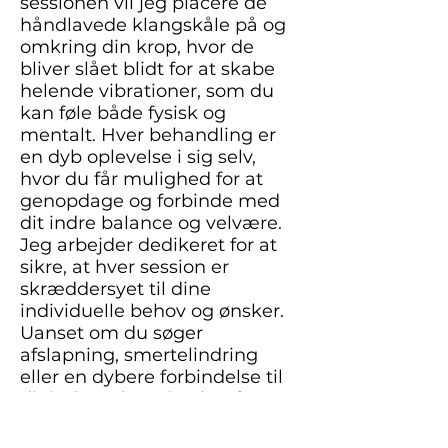
sessionen vil jeg placere de
håndlavede klangskåle på og
omkring din krop, hvor de
bliver slået blidt for at skabe
helende vibrationer, som du
kan føle både fysisk og
mentalt. Hver behandling er
en dyb oplevelse i sig selv,
hvor du får mulighed for at
genopdage og forbinde med
dit indre balance og velvære.
Jeg arbejder dedikeret for at
sikre, at hver session er
skræddersyet til dine
individuelle behov og ønsker.
Uanset om du søger
afslapning, smertelindring
eller en dybere forbindelse til
dit indre selv, er jeg her for at
støtte dig på din rejse mod
velvære.