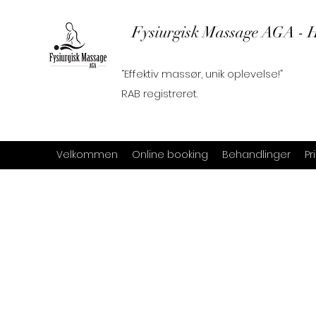
Fysiurgisk Massage AGA - H
“Effektiv massør, unik oplevelse!”
RAB registreret.
Velkommen
Online booking
Behandlinger
Pr