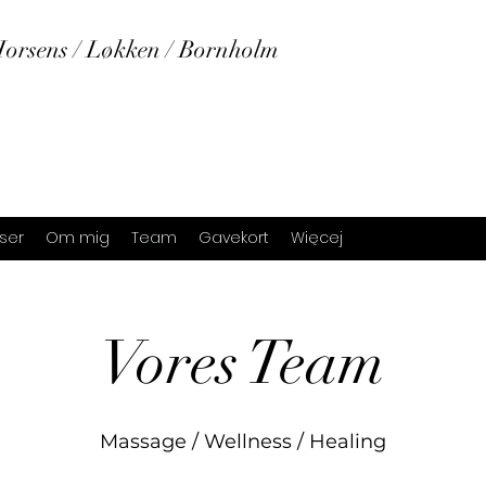
orsens / Løkken / Bornholm
iser
Om mig
Team
Gavekort
Więcej
Vores Team
Massage / Wellness / Healing