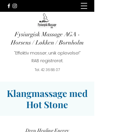
Fysiurgisk Massage AGA -
Horsens / Løkken / Bornholm
“Effektiv massør, unik oplevelse!”
RAB registreret.
Tel.
42 36 88 07
Klangmassage med
Hot Stone
Deep Healing Energy