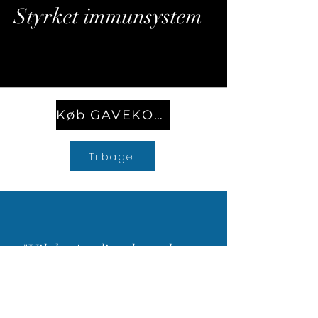
Styrket immunsystem
Køb GAVEKORT
Tilbage
"Vil du give dig selv en skøn og
fantastisk behandling og tid til
dybde og selvforkælelse, så kan
jeg virkelig anbefale Aga’s